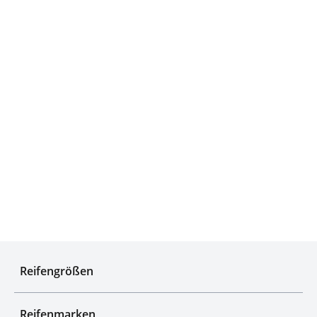
Experten für Reifen seit über 50 Jahren
Reifengrößen
Reifenmarken