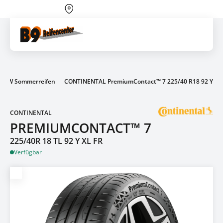
Über 700 Partnerwerkstätten
Artik
PKW Sommerreifen
CONTINENTAL PremiumContact™ 7 225/40 R18 92 Y
CONTINENTAL
PREMIUMCONTACT™ 7
225/40R 18 TL 92 Y XL FR
Verfügbar