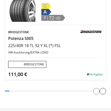
C
A
|72
B
dB
BRIDGESTONE
Potenza S005
225/40R 18 TL 92 Y XL (*) FSL
VW-Ausführung/EXTRA LOAD
Aktion:
BRIDGESTONE
111,00 €
Verfügbar