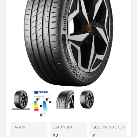
SAISON
LOADINDEX
GESCHWINDIGKEIT
92
Y