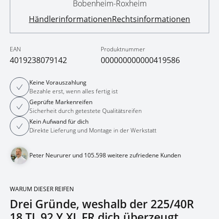
Bobenheim-Roxheim
Händlerinformationen
Rechtsinformationen
EAN
Produktnummer
4019238079142
000000000000419586
Keine Vorauszahlung
Bezahle erst, wenn alles fertig ist
Geprüfte Markenreifen
Sicherheit durch getestete Qualitätsreifen
Kein Aufwand für dich
Direkte Lieferung und Montage in der Werkstatt
Peter Neururer und 105.598 weitere zufriedene Kunden
WARUM DIESER REIFEN
Drei Gründe, weshalb der 225/40R
18 TL 92 Y XL FR dich überzeugt