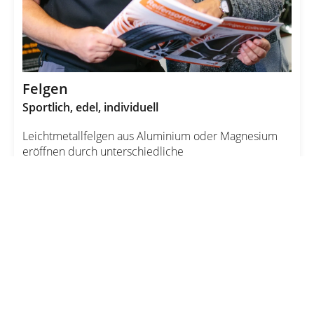
Felgen
Sportlich, edel, individuell
Leichtmetallfelgen aus Aluminium oder Magnesium
eröffnen durch unterschiedliche
Herstellungsverfahren vielfältigste Möglichkeiten in
Ausführung, Oberfläche und Design: von der
einteiligen, pulverbeschichteten Gussfelge,
mehrfarbig lackiert, bis zu zwei- oder dreiteiligen
Felgen mit hochglanzpolierten Schüsseln.
Gerade darum bieten sich Alufelgen an, um das
Fahrzeug optisch aufzuwerten und ihm einen
Ausdruck individueller Persönlichkeit zu verleihen.